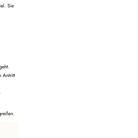
el. Sie
geht.
 Antritt
u
reifen.