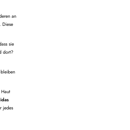
nderen an
. Diese
ass sie
d dort?
 bleiben
r Haut
idas
r jedes