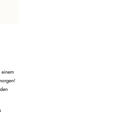
n einem
 morgen!
nden
s