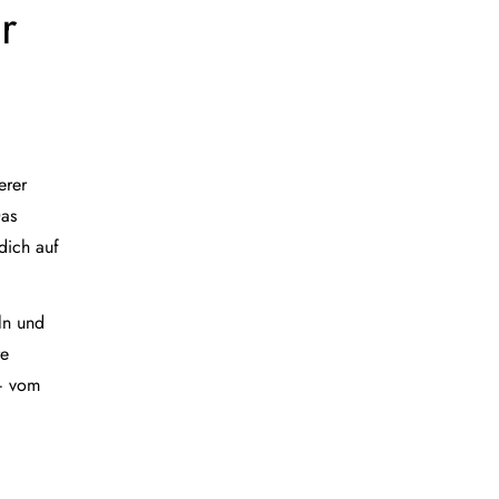
r
erer
Das
dich auf
eln und
re
 – vom