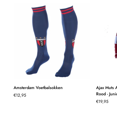
Amsterdam Voetbalsokken
Ajax Muts 
Rood - Jun
Normale
€12,95
prijs
Normale
€19,95
prijs