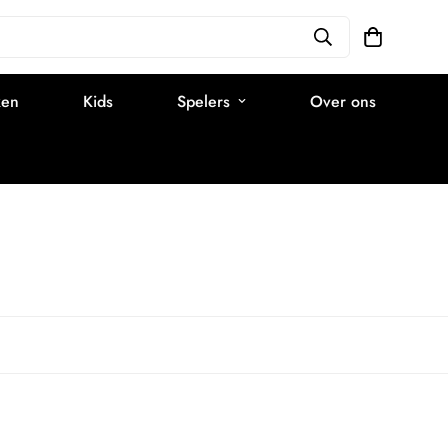
ken
Kids
Spelers
Over ons