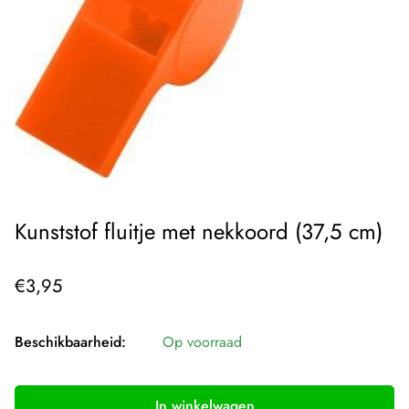
Kunststof fluitje met nekkoord (37,5 cm)
Normale
€3,95
prijs
Beschikbaarheid:
Op voorraad
In winkelwagen