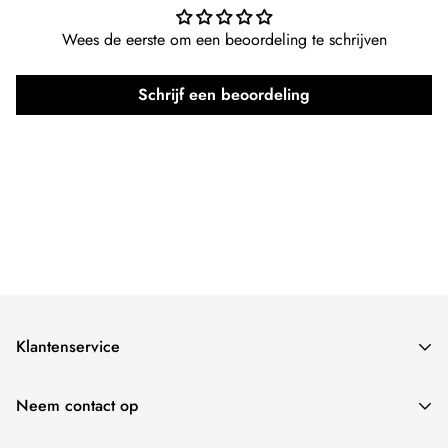
Merk:
Kingdo
Wees de eerste om een beoordeling te schrijven
Team:
Nederlands Elftal
Schrijf een beoordeling
Klantenservice
Verzendbeleid
Neem contact op
Retour- en restitutiebeleid