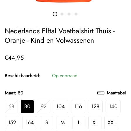
Nederlands Elftal Voetbalshirt Thuis -
Oranje - Kind en Volwassenen
Normale
€44,95
prijs
Beschikbaarheid:
Op voorraad
Maat:
80
Maattabel
68
80
92
104
116
128
140
152
164
S
M
L
XL
XXL