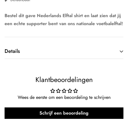
Bestel dit gave Nederlands Elftal shirt en laat zien dat jij
een echte supporter bent van ons nationale voetbalelftal!
Details
Type kleding:
Non-licensed voetbalkleding
Kleur:
Oranje
Klantbeoordelingen
Merk:
Kingdo
Wees de eerste om een beoordeling te schrijven
Team:
Nederlands Elftal
Schrijf een beoordeling