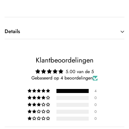
Details
Type kleding:
Non-licensed voetbalkleding
Kleur:
Rood
Klantbeoordelingen
Merk:
Kingdo
5.00 van de 5
Gebaseerd op 4 beoordelingen
Team:
Portugal
4
0
0
0
0