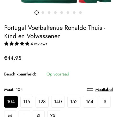
Portugal Voetbaltenue Ronaldo Thuis -
Kind en Volwassenen
4 reviews
Normale
€44,95
prijs
Beschikbaarheid:
Op voorraad
Maat:
104
Maattabel
104
116
128
140
152
164
S
M
L
XL
XXL