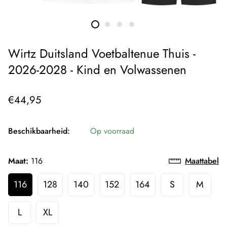
Wirtz Duitsland Voetbaltenue Thuis -
2026-2028 - Kind en Volwassenen
Normale
€44,95
prijs
Beschikbaarheid:
Op voorraad
Maat:
116
Maattabel
116
128
140
152
164
S
M
L
XL