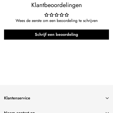
Kleur:
Geel
Klantbeoordelingen
Merk:
Kingdo
Wees de eerste om een beoordeling te schrijven
Team:
Zweden
Schrijf een beoordeling
Klantenservice
Verzendbeleid
Neem contact op