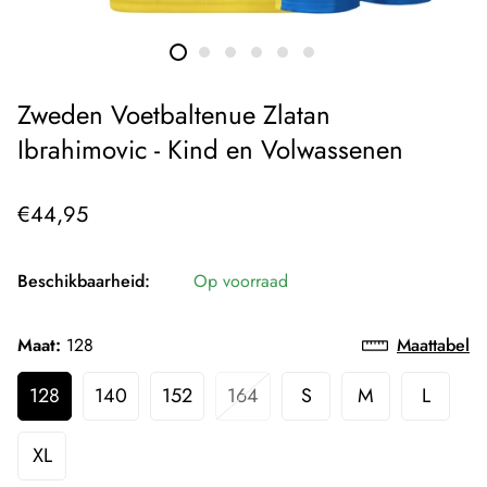
Zweden Voetbaltenue Zlatan
Ibrahimovic - Kind en Volwassenen
Normale
€44,95
prijs
Beschikbaarheid:
Op voorraad
Maat:
128
Maattabel
128
140
152
164
S
M
L
XL