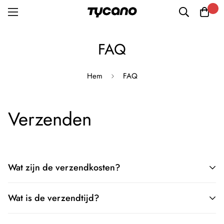
FAQ
Hem
FAQ
Verzenden
Wat zijn de verzendkosten?
Bij Tycano bieden we standaard verzending met DHL binnen
Wat is de verzendtijd?
Nederland. Standaard verzending is gratis vanaf 30 euro.
Onder de 30 euro rekenen wij € 4,95 verzendkosten.