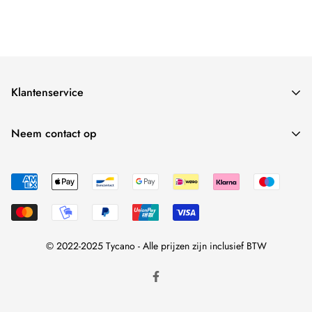
retour.
deze wordt verzonden. Neem daarvoor
contact
met ons op.
Klantenservice
Verzendbeleid
Neem contact op
Retour- en restitutiebeleid
Text in default language
Servicevoorwaarden
Privacybeleid
Over ons
FAQ
© 2022-2025 Tycano - Alle prijzen zijn inclusief BTW
Contact
Juridische kennisgeving